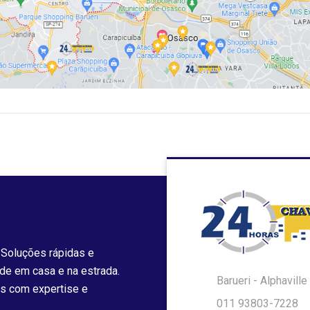
 Soluções rápidas e
ade em casa e na estrada.
Barueri - Alphavill
s com expertise e
011 93803-7228