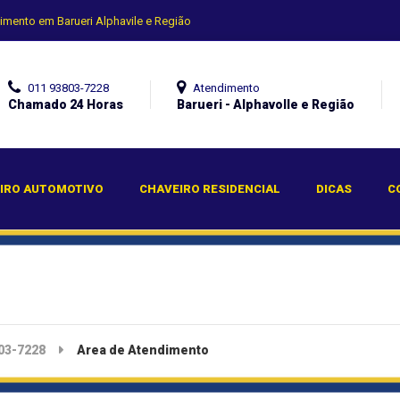
imento em Barueri Alphavile e Região
011 93803-7228
Atendimento
Chamado 24 Horas
Barueri - Alphavolle e Região
IRO AUTOMOTIVO
CHAVEIRO RESIDENCIAL
DICAS
C
803-7228
Area de Atendimento